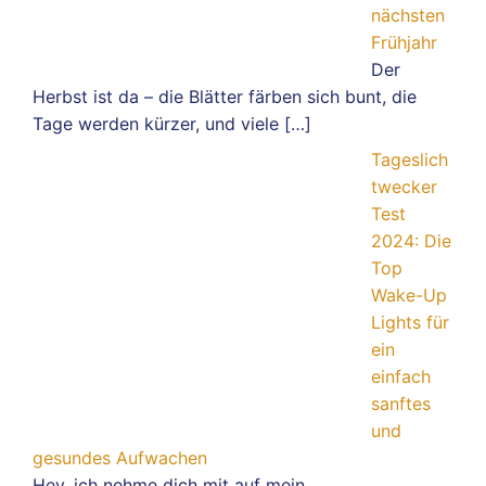
nächsten
Frühjahr
Der
Herbst ist da – die Blätter färben sich bunt, die
Tage werden kürzer, und viele
[…]
Tageslich
twecker
Test
2024: Die
Top
Wake-Up
Lights für
ein
einfach
sanftes
und
gesundes Aufwachen
Hey, ich nehme dich mit auf mein