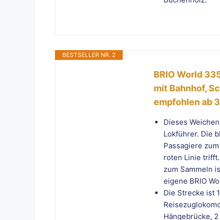
BESTSELLER NR. 2
BRIO World 335
mit Bahnhof, Sc
empfohlen ab 3
Dieses Weichense
Lokführer. Die b
Passagiere zum 
roten Linie trif
zum Sammeln ist
eigene BRIO Wo
Die Strecke ist 
Reisezuglokomot
Hängebrücke, 2 B