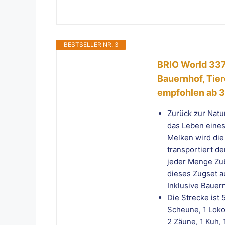
BESTSELLER NR. 3
BRIO World 337
Bauernhof, Tie
empfohlen ab 3
Zurück zur Natu
das Leben eines
Melken wird die
transportiert d
jeder Menge Zu
dieses Zugset au
Inklusive Bauer
Die Strecke ist
Scheune, 1 Loko
2 Zäune, 1 Kuh,