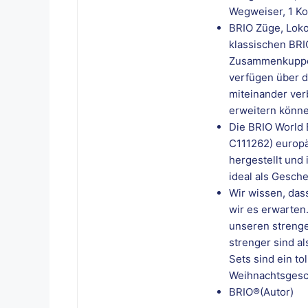
Wegweiser, 1 Ko
BRIO Züge, Lok
klassischen BR
Zusammenkuppeln
verfügen über di
miteinander ver
erweitern könne
Die BRIO World 
C111262) europ
hergestellt und 
ideal als Gesch
Wir wissen, das
wir es erwarten
unseren strenge
strenger sind a
Sets sind ein t
Weihnachtsges
BRIO®(Autor)