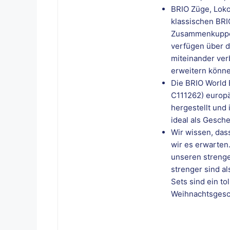
BRIO Züge, Lok
klassischen BR
Zusammenkuppeln
verfügen über di
miteinander ver
erweitern könne
Die BRIO World 
C111262) europ
hergestellt und 
ideal als Gesch
Wir wissen, das
wir es erwarten
unseren strenge
strenger sind a
Sets sind ein t
Weihnachtsges