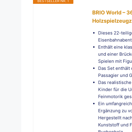
BESTSELLER NR. 1
BRIO World – 36
Holzspielzeugzu
Dieses 22-teili
Eisenbahnabent
Enthält eine kl
und einer Brück
Spielen mit Figu
Das Set enthält 
Passagier und 
Das realistische
Kinder für die 
Feinmotorik gesc
Ein umfangreich
Ergänzung zu v
Hergestellt na
Kunststoff und 
Buchenholz.