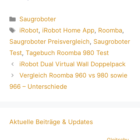
Kategorien
Saugroboter
Schlagwörter
iRobot
,
iRobot Home App
,
Roomba
,
Saugroboter Preisvergleich
,
Saugroboter
Test
,
Tagebuch Roomba 980 Test
iRobot Dual Virtual Wall Doppelpack
Vergleich Roomba 960 vs 980 sowie
966 – Unterschiede
Aktuelle Beiträge & Updates
Gleitschu